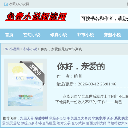
收藏4g小说网
首页
玄幻小说
修真小说
都市小说
穿越小说
t7b3小说网
>
都市小说
> 你好，亲爱的最新章节列表
你好，亲爱的
作 者：昀川
最后更新：2026-03-12 23:01:46
商淼远自父母离世后就过上了闭门不出
下他得到一份收入不菲的“工作”——与已...
推荐阅读：
九层天界
绿茵峥嵘
我是杀毒软件
美漫之大冬兵
华娱宗师
斩杀
系统供应
堂
混元道纪
教练万岁
都市全能巨星
绝对交易
全职武神
位面复制大师
华娱特效大亨