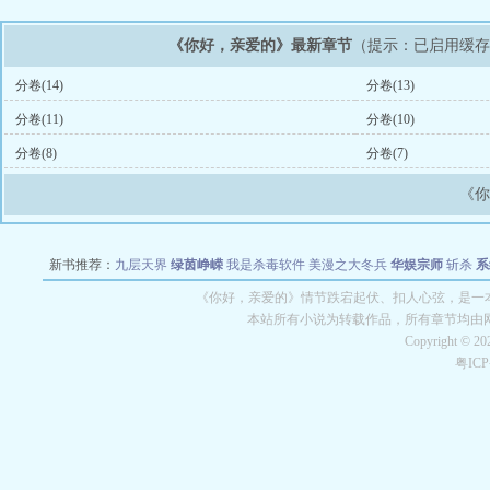
《你好，亲爱的》最新章节
（提示：已启用缓
分卷(14)
分卷(13)
分卷(11)
分卷(10)
分卷(8)
分卷(7)
《
新书推荐：
九层天界
绿茵峥嵘
我是杀毒软件
美漫之大冬兵
华娱宗师
斩杀
系
空城
战争天堂
混元道纪
教练万岁
都市全能巨星
绝对交易
全职武神
位面复制
《你好，亲爱的》情节跌宕起伏、扣人心弦，是一本
本站所有小说为转载作品，所有章节均由
Copyright © 2
粤IC