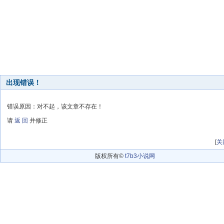
出现错误！
错误原因：对不起，该文章不存在！
请
返 回
并修正
[
关
版权所有©
t7b3小说网