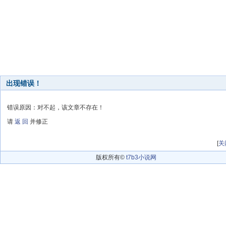
出现错误！
错误原因：对不起，该文章不存在！
请
返 回
并修正
[
关
版权所有©
t7b3小说网