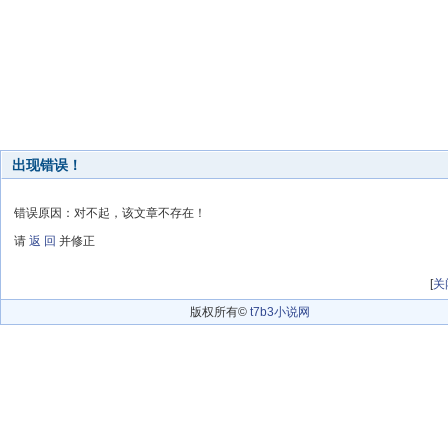
出现错误！
错误原因：对不起，该文章不存在！
请
返 回
并修正
[
关
版权所有©
t7b3小说网