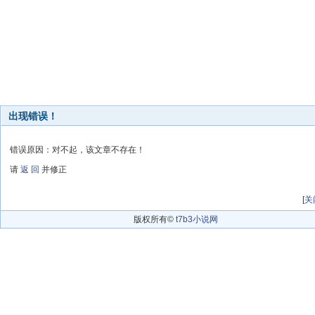
出现错误！
错误原因：对不起，该文章不存在！
请
返 回
并修正
[
关
版权所有©
t7b3小说网