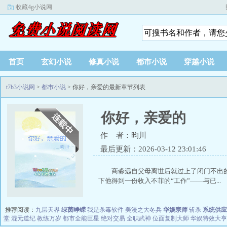
收藏4g小说网
首页
玄幻小说
修真小说
都市小说
穿越小说
t7b3小说网
>
都市小说
> 你好，亲爱的最新章节列表
你好，亲爱的
作 者：昀川
最后更新：2026-03-12 23:01:46
商淼远自父母离世后就过上了闭门不出
下他得到一份收入不菲的“工作”——与已...
推荐阅读：
九层天界
绿茵峥嵘
我是杀毒软件
美漫之大冬兵
华娱宗师
斩杀
系统供应
堂
混元道纪
教练万岁
都市全能巨星
绝对交易
全职武神
位面复制大师
华娱特效大亨