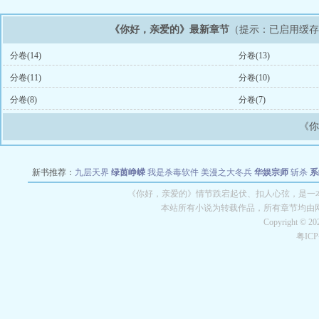
《你好，亲爱的》最新章节
（提示：已启用缓
分卷(14)
分卷(13)
分卷(11)
分卷(10)
分卷(8)
分卷(7)
《
新书推荐：
九层天界
绿茵峥嵘
我是杀毒软件
美漫之大冬兵
华娱宗师
斩杀
系
空城
战争天堂
混元道纪
教练万岁
都市全能巨星
绝对交易
全职武神
位面复制
《你好，亲爱的》情节跌宕起伏、扣人心弦，是一本
本站所有小说为转载作品，所有章节均由
Copyright © 2
粤IC