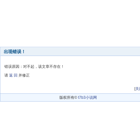
出现错误！
错误原因：对不起，该文章不存在！
请
返 回
并修正
[
关
版权所有©
t7b3小说网