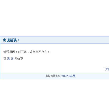
出现错误！
错误原因：对不起，该文章不存在！
请
返 回
并修正
[
关
版权所有©
t7b3小说网