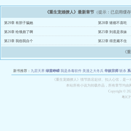
《重生宠婚撩人》最新章节
（提示：已启用缓
第29章 有胆子骗她
第28章 猪都不喜吃
第26章 给饿彪了啊
第25章 到底是亲妹
第23章 我怨我自个
第22章 得意藏不住
《
新书推荐：
九层天界
绿茵峥嵘
我是杀毒软件
美漫之大冬兵
华娱宗师
斩杀
系
空城
战争天堂
混元道纪
教练万岁
都市全能巨星
绝对交易
全职武神
位面复制
《重生宠婚撩人》情节跌宕起伏、扣人心弦，是一本
本站所有小说为转载作品，所有章节均由
Copyright © 2
粤IC