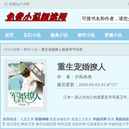
收藏4g小说网
首页
玄幻小说
修真小说
都市小说
穿越小说
t7b3小说网
>
都市小说
> 重生宠婚撩人最新章节列表
重生宠婚撩人
作 者：夕风冉冉
最后更新：2026-05-02 01:47:57
江米一直认为自己的真爱是哥哥聂卫平。
推荐阅读：
九层天界
绿茵峥嵘
我是杀毒软件
美漫之大冬兵
华娱宗师
斩杀
系统供应
堂
混元道纪
教练万岁
都市全能巨星
绝对交易
全职武神
位面复制大师
华娱特效大亨