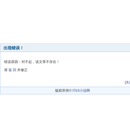
出现错误！
错误原因：对不起，该文章不存在！
请
返 回
并修正
[
关
版权所有©
t7b3小说网