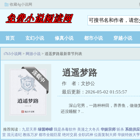
收藏4g小说网
首页
玄幻小说
修真小说
都市小说
穿越小说
t7b3小说网
>
网游小说
> 逍遥梦路最新章节列表
逍遥梦路
作 者：文抄公
最后更新：2026-05-02 01:55:57
深山宅男，一路种种田，养养鱼，做做
还没睡醒？...
推荐阅读：
九层天界
绿茵峥嵘
我是杀毒软件
美漫之大冬兵
华娱宗师
斩杀
系统供应
堂
混元道纪
教练万岁
都市全能巨星
绝对交易
全职武神
位面复制大师
华娱特效大亨