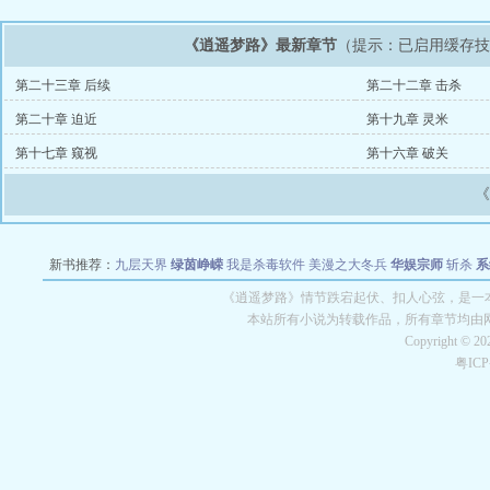
《逍遥梦路》最新章节
（提示：已启用缓存
第二十三章 后续
第二十二章 击杀
第二十章 迫近
第十九章 灵米
第十七章 窥视
第十六章 破关
新书推荐：
九层天界
绿茵峥嵘
我是杀毒软件
美漫之大冬兵
华娱宗师
斩杀
系
空城
战争天堂
混元道纪
教练万岁
都市全能巨星
绝对交易
全职武神
位面复制
《逍遥梦路》情节跌宕起伏、扣人心弦，是一本
本站所有小说为转载作品，所有章节均由
Copyright © 2
粤IC